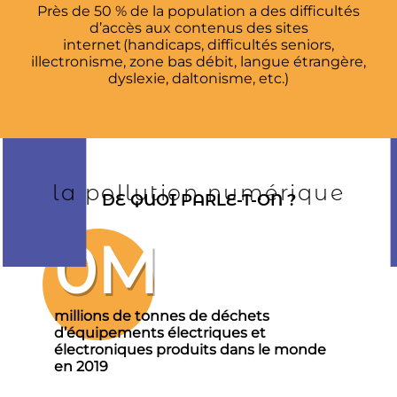
Près de 50 % de la population a des difficultés
d’accès aux contenus des sites
internet (handicaps, difficultés seniors,
illectronisme, zone bas débit, langue étrangère,
dyslexie, daltonisme, etc.)
la pollution numérique
DE QUOI PARLE-T-ON ?
0
M
millions de tonnes de déchets
d’équipements électriques et
électroniques produits dans le monde
en 2019