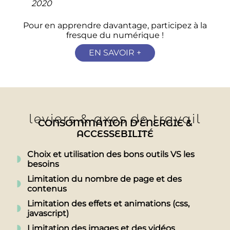
2020
Pour en apprendre davantage, participez à la
fresque du numérique !
EN SAVOIR +
leviers & axes de travail
CONSOMMATION D'ÉNERGIE &
ACCESSEBILITÉ
Choix et utilisation des bons outils VS les
besoins
Limitation du nombre de page et des
contenus
Limitation des effets et animations (css,
javascript)
Limitation des images et des vidéos