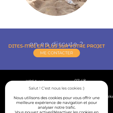
on en discute ?
DITES-MOI EN PLUS SUR VOTRE PROJET
ME CONTACTER
07 48
KOSA est
90 26
une
© 2023 | Tous
Salut ! C’est nous les cookies :)
01
droits
agence
ACCOMPAGNEMENTS
réservés |
de
contact@agenceko
Nous utilisons des cookies pour vous offrir une
Personnaliser
A
communication
les cookies
|
meilleure expérience de navigation et pour
Lorient
PROPOS
spécialisée
Réalisé par
analyser notre trafic.
et
KOSA &
THM
dans le
Vous pouvez activer/désactiver les cookies en
partout
CONTACT
Web
| Fait